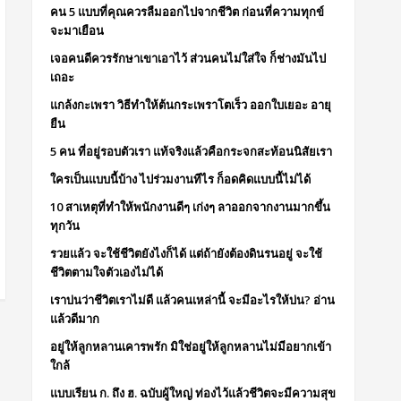
คน 5 แบบที่คุณควรลืมออกไปจากชีวิต ก่อนที่ความทุกข์
จะมาเยือน
เจอคนดีควรรักษาเขาเอาไว้ ส่วนคนไม่ใส่ใจ ก็ช่างมันไป
เถอะ
แกล้งกะเพรา วิธีทำให้ต้นกระเพราโตเร็ว ออกใบเยอะ อายุ
ยืน
5 คน ที่อยู่รอบตัวเรา แท้จริงแล้วคือกระจกสะท้อนนิสัยเรา
ใครเป็นแบบนี้บ้าง ไปร่วมงานทีไร ก็อดคิดแบบนี้ไม่ได้
10 สาเหตุที่ทำให้พนักงานดีๆ เก่งๆ ลาออกจากงานมากขึ้น
ทุกวัน
รวยแล้ว จะใช้ชีวิตยังไงก็ได้ แต่ถ้ายังต้องดินรนอยู่ จะใช้
ชีวิตตามใจตัวเองไม่ได้
เราบ่นว่าชีวิตเราไม่ดี แล้วคนเหล่านี้ จะมีอะไรให้บ่น? อ่าน
แล้วดีมาก
อยู่ให้ลูกหลานเคารพรัก มิใช่อยู่ให้ลูกหลานไม่มีอยากเข้า
ใกล้
แบบเรียน ก. ถึง ฮ. ฉบับผู้ใหญ่ ท่องไว้แล้วชีวิตจะมีความสุข