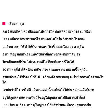
เรื่องล่าสุด
คน 5 แบบที่คุณควรลืมออกไปจากชีวิต ก่อนที่ความทุกข์จะมาเยือน
เจอคนดีควรรักษาเขาเอาไว้ ส่วนคนไม่ใส่ใจ ก็ช่างมันไปเถอะ
แกล้งกะเพรา วิธีทำให้ต้นกระเพราโตเร็ว ออกใบเยอะ อายุยืน
5 คน ที่อยู่รอบตัวเรา แท้จริงแล้วคือกระจกสะท้อนนิสัยเรา
ใครเป็นแบบนี้บ้าง ไปร่วมงานทีไร ก็อดคิดแบบนี้ไม่ได้
10 สาเหตุที่ทำให้พนักงานดีๆ เก่งๆ ลาออกจากงานมากขึ้นทุกวัน
รวยแล้ว จะใช้ชีวิตยังไงก็ได้ แต่ถ้ายังต้องดินรนอยู่ จะใช้ชีวิตตามใจตัวเองไม่
ได้
เราบ่นว่าชีวิตเราไม่ดี แล้วคนเหล่านี้ จะมีอะไรให้บ่น? อ่านแล้วดีมาก
อยู่ให้ลูกหลานเคารพรัก มิใช่อยู่ให้ลูกหลานไม่มีอยากเข้าใกล้
แบบเรียน ก. ถึง ฮ. ฉบับผู้ใหญ่ ท่องไว้แล้วชีวิตจะมีความสุขมากขึ้น