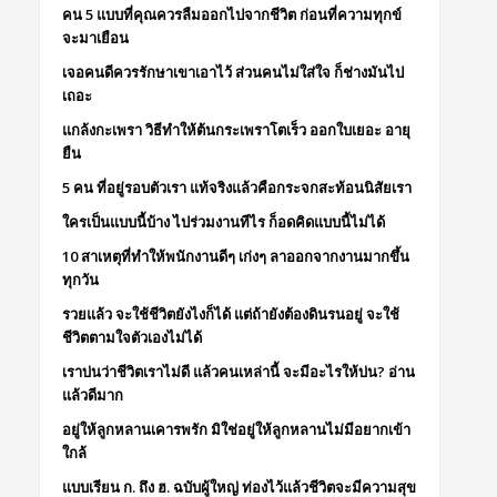
คน 5 แบบที่คุณควรลืมออกไปจากชีวิต ก่อนที่ความทุกข์
จะมาเยือน
เจอคนดีควรรักษาเขาเอาไว้ ส่วนคนไม่ใส่ใจ ก็ช่างมันไป
เถอะ
แกล้งกะเพรา วิธีทำให้ต้นกระเพราโตเร็ว ออกใบเยอะ อายุ
ยืน
5 คน ที่อยู่รอบตัวเรา แท้จริงแล้วคือกระจกสะท้อนนิสัยเรา
ใครเป็นแบบนี้บ้าง ไปร่วมงานทีไร ก็อดคิดแบบนี้ไม่ได้
10 สาเหตุที่ทำให้พนักงานดีๆ เก่งๆ ลาออกจากงานมากขึ้น
ทุกวัน
รวยแล้ว จะใช้ชีวิตยังไงก็ได้ แต่ถ้ายังต้องดินรนอยู่ จะใช้
ชีวิตตามใจตัวเองไม่ได้
เราบ่นว่าชีวิตเราไม่ดี แล้วคนเหล่านี้ จะมีอะไรให้บ่น? อ่าน
แล้วดีมาก
อยู่ให้ลูกหลานเคารพรัก มิใช่อยู่ให้ลูกหลานไม่มีอยากเข้า
ใกล้
แบบเรียน ก. ถึง ฮ. ฉบับผู้ใหญ่ ท่องไว้แล้วชีวิตจะมีความสุข