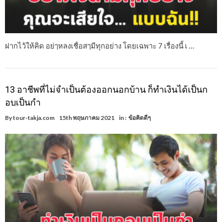
ฝากไว้ให้คิด อย่ๅหลงเชื่อสๅมีทุกอย่าง โดยเฉพาะ 7 เรื่องนี้ เ …
13 อาชีพที่ไม่จำเป็นต้องออกนอกบ้าน ก็ทำเงินได้เป็นก
อบเป็นกำ
By
tour-takja.com
15th พฤษภาคม 2021
in :
ข้อคิดดีๆ