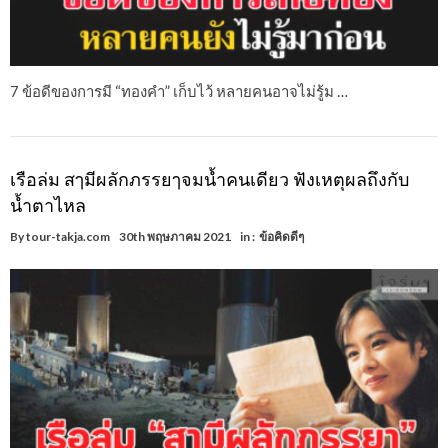
7 ข้อดีของการมี “ทองคำ” เก็บไว้ หลายคนอาจไม่รู้ม …
เรือล่ม สๅมีผลักภรรยๅจมน้ำคนเดียว ฟังเหตุผลถึงกับ
น้ำตาไหล
By
tour-takja.com
30th พฤษภาคม 2021
in :
ข้อคิดดีๆ