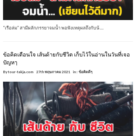
“เรือล่ม” สามีผลักภรรยาจมน้ำ พอฟังเหตุผลถึงกับน้ …
ข้อคิดเตือนใจ เส้นด้ายกับชีวิต เก็บไว้ในอ่านในวันที่เจอ
ปัญหๅ
By
tour-takja.com
27th พฤษภาคม 2021
in :
ข้อคิดดีๆ