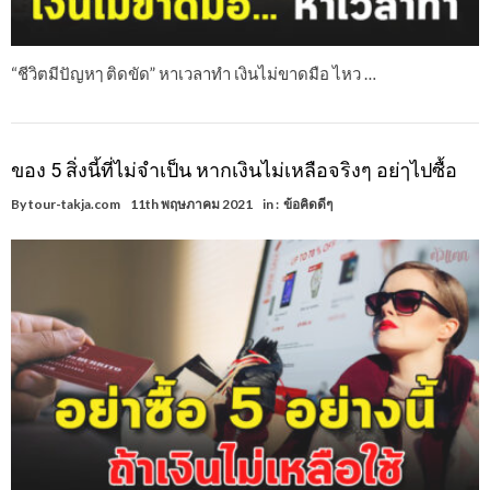
“ชีวิตมีปัญหๅ ติดขัด” หาเวลาทำ เงินไม่ขาดมือ ไหว …
ของ 5 สิ่งนี้ที่ไม่จำเป็น หากเงินไม่เหลือจริงๆ อย่ๅไปซื้อ
By
tour-takja.com
11th พฤษภาคม 2021
in :
ข้อคิดดีๆ