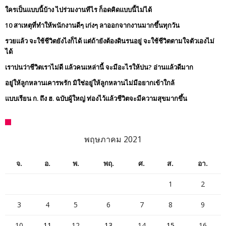
ใครเป็นแบบนี้บ้าง ไปร่วมงานทีไร ก็อดคิดแบบนี้ไม่ได้
10 สาเหตุที่ทำให้พนักงานดีๆ เก่งๆ ลาออกจากงานมากขึ้นทุกวัน
รวยแล้ว จะใช้ชีวิตยังไงก็ได้ แต่ถ้ายังต้องดินรนอยู่ จะใช้ชีวิตตามใจตัวเองไม่
ได้
เราบ่นว่าชีวิตเราไม่ดี แล้วคนเหล่านี้ จะมีอะไรให้บ่น? อ่านแล้วดีมาก
อยู่ให้ลูกหลานเคารพรัก มิใช่อยู่ให้ลูกหลานไม่มีอยากเข้าใกล้
แบบเรียน ก. ถึง ฮ. ฉบับผู้ใหญ่ ท่องไว้แล้วชีวิตจะมีความสุขมากขึ้น
พฤษภาคม 2021
จ.
อ.
พ.
พฤ.
ศ.
ส.
อา.
1
2
3
4
5
6
7
8
9
10
11
12
13
14
15
16