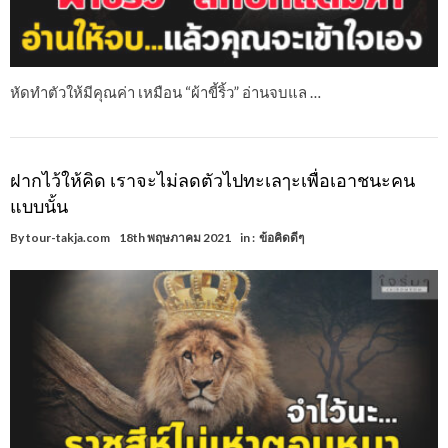
หัดทำตัวให้มีคุณค่า เหมือน “ผ้าขี้ริ้ว” อ่านจบแล …
ฝากไว้ให้คิด เราจะไม่ลดตัวไปทะเลๅะเพื่อเอาชนะคน
แบบนั้น
By
tour-takja.com
18th พฤษภาคม 2021
in :
ข้อคิดดีๆ