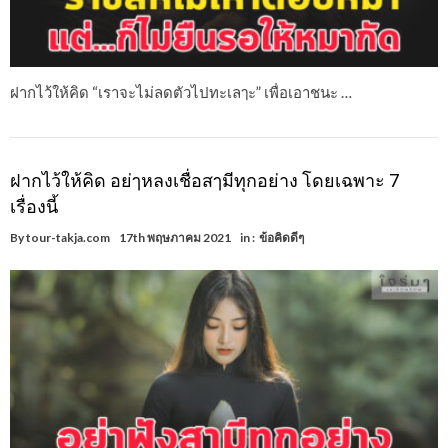
ฝากไว้ให้คิด “เราจะไม่ลดตัวไปทะเลๅะ” เพื่อเอาชนะ …
ฝากไว้ให้คิด อย่ๅหลงเชื่อสๅมีทุกอย่าง โดยเฉพาะ 7
เรื่องนี้
By
tour-takja.com
17th พฤษภาคม 2021
in :
ข้อคิดดีๆ