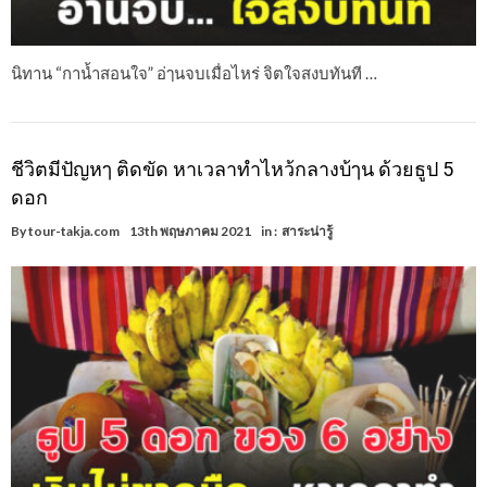
นิทาน “กาน้ำสอนใจ” อ่ๅนจบเมื่อไหร่ จิตใจสงบทันที …
ชีวิตมีปัญหๅ ติดขัด หาเวลาทำไหว้กลางบ้ๅน ด้วยธูป 5
ดอก
By
tour-takja.com
13th พฤษภาคม 2021
in :
สาระน่ารู้