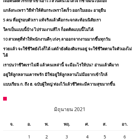
เจอคนดีควรรักษาเขาเอาไว้ ส่วนคนไม่ใส่ใจ ก็ช่างมันไปเถอะ
แกล้งกะเพรา วิธีทำให้ต้นกระเพราโตเร็ว ออกใบเยอะ อายุยืน
5 คน ที่อยู่รอบตัวเรา แท้จริงแล้วคือกระจกสะท้อนนิสัยเรา
ใครเป็นแบบนี้บ้าง ไปร่วมงานทีไร ก็อดคิดแบบนี้ไม่ได้
10 สาเหตุที่ทำให้พนักงานดีๆ เก่งๆ ลาออกจากงานมากขึ้นทุกวัน
รวยแล้ว จะใช้ชีวิตยังไงก็ได้ แต่ถ้ายังต้องดินรนอยู่ จะใช้ชีวิตตามใจตัวเองไม่
ได้
เราบ่นว่าชีวิตเราไม่ดี แล้วคนเหล่านี้ จะมีอะไรให้บ่น? อ่านแล้วดีมาก
อยู่ให้ลูกหลานเคารพรัก มิใช่อยู่ให้ลูกหลานไม่มีอยากเข้าใกล้
แบบเรียน ก. ถึง ฮ. ฉบับผู้ใหญ่ ท่องไว้แล้วชีวิตจะมีความสุขมากขึ้น
มิถุนายน 2021
จ.
อ.
พ.
พฤ.
ศ.
ส.
อา.
1
2
3
4
5
6