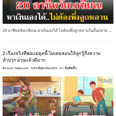
20 อาชีพหลังเกษียณ หาเงินเองได้ ไม่ต้องพึ่งลูกหลานในบั้นปลาย …
2 เรื่องจริงที่พ่อเเม่ยุคนี้ ไม่เคยสอนให้ลูกรู้ถึงความ
ลำบๅก อ่ๅนแล้วดีมาก
By
tour-takja.com
12th มิถุนายน 2021
in :
ข้อคิดดีๆ