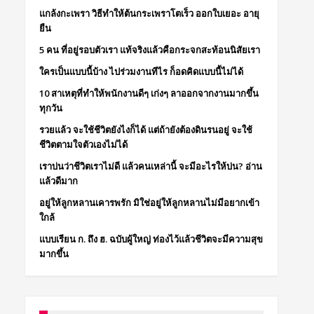
แกล้งกะเพรา วิธีทำให้ต้นกระเพราโตเร็ว ออกใบเยอะ อายุ
ยืน
5 คน ที่อยู่รอบตัวเรา แท้จริงแล้วคือกระจกสะท้อนนิสัยเรา
ใครเป็นแบบนี้บ้าง ไปร่วมงานทีไร ก็อดคิดแบบนี้ไม่ได้
10 สาเหตุที่ทำให้พนักงานดีๆ เก่งๆ ลาออกจากงานมากขึ้น
ทุกวัน
รวยแล้ว จะใช้ชีวิตยังไงก็ได้ แต่ถ้ายังต้องดินรนอยู่ จะใช้
ชีวิตตามใจตัวเองไม่ได้
เราบ่นว่าชีวิตเราไม่ดี แล้วคนเหล่านี้ จะมีอะไรให้บ่น? อ่าน
แล้วดีมาก
อยู่ให้ลูกหลานเคารพรัก มิใช่อยู่ให้ลูกหลานไม่มีอยากเข้า
ใกล้
แบบเรียน ก. ถึง ฮ. ฉบับผู้ใหญ่ ท่องไว้แล้วชีวิตจะมีความสุข
มากขึ้น