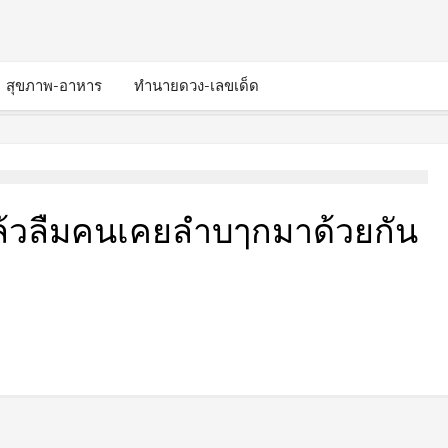
สุขภาพ-อาหาร
ทำนายดวง-เลขเด็ด
ล้วลืมคนเคยลำบๅกมาด้วยกัน