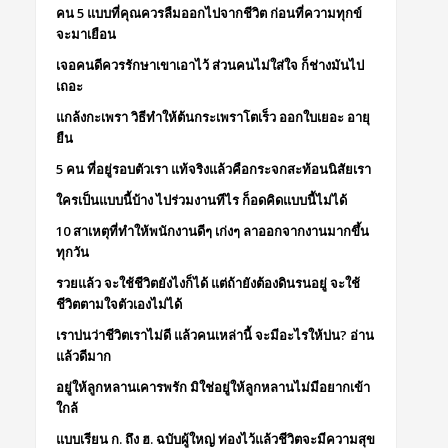
คน 5 แบบที่คุณควรลืมออกไปจากชีวิต ก่อนที่ความทุกข์
จะมาเยือน
เจอคนดีควรรักษาเขาเอาไว้ ส่วนคนไม่ใส่ใจ ก็ช่างมันไป
เถอะ
แกล้งกะเพรา วิธีทำให้ต้นกระเพราโตเร็ว ออกใบเยอะ อายุ
ยืน
5 คน ที่อยู่รอบตัวเรา แท้จริงแล้วคือกระจกสะท้อนนิสัยเรา
ใครเป็นแบบนี้บ้าง ไปร่วมงานทีไร ก็อดคิดแบบนี้ไม่ได้
10 สาเหตุที่ทำให้พนักงานดีๆ เก่งๆ ลาออกจากงานมากขึ้น
ทุกวัน
รวยแล้ว จะใช้ชีวิตยังไงก็ได้ แต่ถ้ายังต้องดินรนอยู่ จะใช้
ชีวิตตามใจตัวเองไม่ได้
เราบ่นว่าชีวิตเราไม่ดี แล้วคนเหล่านี้ จะมีอะไรให้บ่น? อ่าน
แล้วดีมาก
อยู่ให้ลูกหลานเคารพรัก มิใช่อยู่ให้ลูกหลานไม่มีอยากเข้า
ใกล้
แบบเรียน ก. ถึง ฮ. ฉบับผู้ใหญ่ ท่องไว้แล้วชีวิตจะมีความสุข