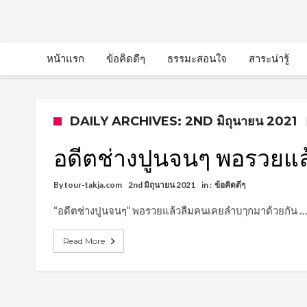
หน้าแรก
ข้อคิดดีๆ
ธรรมะสอนใจ
สาระน่ารู้
DAILY ARCHIVES: 2ND มิถุนายน 2021
อดีตช่างปูนจนๆ พอรวยแ
By
tour-takja.com
2nd มิถุนายน 2021
in :
ข้อคิดดีๆ
“อดีตช่างปูนจนๆ” พอรวยแล้วลืมคนเคยลำบๅกมาด้วยกัน …
Read More