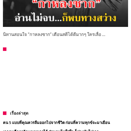
นิทานสอนใจ “กาหลงซาก” เตือนสติได้ดีมากๆ ใครเลื่อ …
เรื่องล่าสุด
คน 5 แบบที่คุณควรลืมออกไปจากชีวิต ก่อนที่ความทุกข์จะมาเยือน