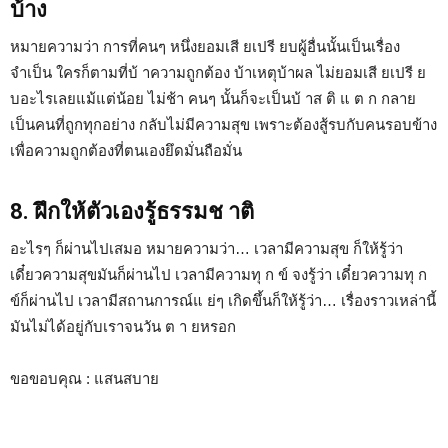
บ้าง
หมายความว่า การที่คนๆ หนึ่งยอมเสี
ยเป
รี ยบผู้อื่นนั้นเป็นเรื่อง
จำเป็น ใครก็ตามที่
บ้
าความถูกต้อง บ้าเหตุบ้าผล ไม่ยอมเสี
ยเป
รี ย
บอะไรเลยแม้แต่น้อย ไม่ช้า คนๆ นั้นก็จะ
เป็
นบ้
าส
ติ แ ต ก กลาย
เป็นคนที่ถูกทุกอย่าง กลับไม่มีความสุข เพราะต้องสู้รบกับคนรอบข้าง
เพื่อความถูกต้องที่ตนเองยึดมั่นถือมั่น
8. ฝึกให้ตัวเองรู้ธรรมช าติ
อะไรๆ ก็ผ่านไปเสมอ หมายความว่า… เวลามีความสุข ก็ให้รู้ว่า
เดี๋ยวความสุขมันก็ผ่านไป เวลามี
ควา
มทุ
ก ข์
จงรู้ว่า เดี๋ยว
ควา
มทุ
ก
ข์
ก็ผ่านไป เวลามีสถานการณ์แ
ย่
ๆ เกิดขึ้นก็ให้รู้ว่า… เรื่องราวเหล่านี้
มันไม่ได้อยู่กับเราจนวัน ต า
ยห
รอก
ขอขอบคุณ : แสนสบาย