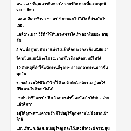
คน 5 แบบที่คุณควรลืมออกไปจากชีวิต ก่อนที่ความทุกข์
จะมาเยือน
เจอคนดีควรรักษาเขาเอาไว้ ส่วนคนไม่ใส่ใจ ก็ช่างมันไป
เถอะ
แกล้งกะเพรา วิธีทำให้ต้นกระเพราโตเร็ว ออกใบเยอะ อายุ
ยืน
5 คน ที่อยู่รอบตัวเรา แท้จริงแล้วคือกระจกสะท้อนนิสัยเรา
ใครเป็นแบบนี้บ้าง ไปร่วมงานทีไร ก็อดคิดแบบนี้ไม่ได้
10 สาเหตุที่ทำให้พนักงานดีๆ เก่งๆ ลาออกจากงานมากขึ้น
ทุกวัน
รวยแล้ว จะใช้ชีวิตยังไงก็ได้ แต่ถ้ายังต้องดินรนอยู่ จะใช้
ชีวิตตามใจตัวเองไม่ได้
เราบ่นว่าชีวิตเราไม่ดี แล้วคนเหล่านี้ จะมีอะไรให้บ่น? อ่าน
แล้วดีมาก
อยู่ให้ลูกหลานเคารพรัก มิใช่อยู่ให้ลูกหลานไม่มีอยากเข้า
ใกล้
แบบเรียน ก. ถึง ฮ. ฉบับผู้ใหญ่ ท่องไว้แล้วชีวิตจะมีความสุข