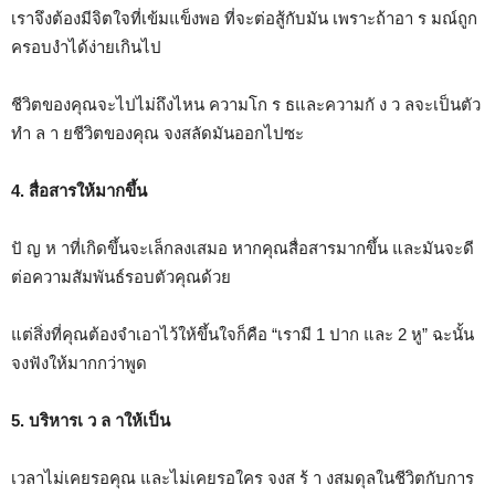
เราจึงต้องมีจิตใจที่เข้มแข็งพอ ที่จะต่อสู้กับมัน เพราะถ้าอา ร มณ์ถูก
ครอบงำได้ง่ายเกินไป
ชีวิตของคุณจะไปไม่ถึงไหน ความโก ร ธและความกั ง ว ลจะเป็นตัว
ทำ ล า ยชีวิตของคุณ จงสลัดมันออกไปซะ
4. สื่อสารให้มากขึ้น
ปั ญ ห าที่เกิดขึ้นจะเล็กลงเสมอ หากคุณสื่อสารมากขึ้น และมันจะดี
ต่อความสัมพันธ์รอบตัวคุณด้วย
แต่สิ่งที่คุณต้องจำเอาไว้ให้ขึ้นใจก็คือ “เรามี 1 ปาก และ 2 หู” ฉะนั้น
จงฟังให้มากกว่าพูด
5. บริหารเ ว ล าให้เป็น
เวลาไม่เคยรอคุณ และไม่เคยรอใคร จงส ร้ า งสมดุลในชีวิตกับการ