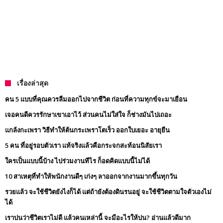
เรื่องล่าสุด
คน 5 แบบที่คุณควรลืมออกไปจากชีวิต ก่อนที่ความทุกข์จะมาเยือน
เจอคนดีควรรักษาเขาเอาไว้ ส่วนคนไม่ใส่ใจ ก็ช่างมันไปเถอะ
แกล้งกะเพรา วิธีทำให้ต้นกระเพราโตเร็ว ออกใบเยอะ อายุยืน
5 คน ที่อยู่รอบตัวเรา แท้จริงแล้วคือกระจกสะท้อนนิสัยเรา
ใครเป็นแบบนี้บ้าง ไปร่วมงานทีไร ก็อดคิดแบบนี้ไม่ได้
10 สาเหตุที่ทำให้พนักงานดีๆ เก่งๆ ลาออกจากงานมากขึ้นทุกวัน
รวยแล้ว จะใช้ชีวิตยังไงก็ได้ แต่ถ้ายังต้องดินรนอยู่ จะใช้ชีวิตตามใจตัวเองไม่
ได้
เราบ่นว่าชีวิตเราไม่ดี แล้วคนเหล่านี้ จะมีอะไรให้บ่น? อ่านแล้วดีมาก