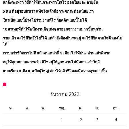
แกล้งกะเพรา วิธีทำให้ต้นกระเพราโตเร็ว ออกใบเยอะ อายุยืน
5 คน ที่อยู่รอบตัวเรา แท้จริงแล้วคือกระจกสะท้อนนิสัยเรา
ใครเป็นแบบนี้บ้าง ไปร่วมงานทีไร ก็อดคิดแบบนี้ไม่ได้
10 สาเหตุที่ทำให้พนักงานดีๆ เก่งๆ ลาออกจากงานมากขึ้นทุกวัน
รวยแล้ว จะใช้ชีวิตยังไงก็ได้ แต่ถ้ายังต้องดินรนอยู่ จะใช้ชีวิตตามใจตัวเองไม่
ได้
เราบ่นว่าชีวิตเราไม่ดี แล้วคนเหล่านี้ จะมีอะไรให้บ่น? อ่านแล้วดีมาก
อยู่ให้ลูกหลานเคารพรัก มิใช่อยู่ให้ลูกหลานไม่มีอยากเข้าใกล้
แบบเรียน ก. ถึง ฮ. ฉบับผู้ใหญ่ ท่องไว้แล้วชีวิตจะมีความสุขมากขึ้น
ธันวาคม 2022
จ.
อ.
พ.
พฤ.
ศ.
ส.
อา.
1
2
3
4