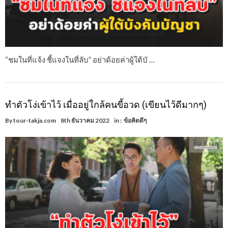
“ชมในที่แจ้ง ชี้แจงในที่ลับ” อย่าด้อยค่าผู้ใต้บั …
ทำตัวโง่เข้าไว้ เมื่ออยู่ใกล้คนขี้อวด (เขียนไว้ดีมากๆ)
By
tour-takja.com
8th ธันวาคม 2022
in :
ข้อคิดดีๆ