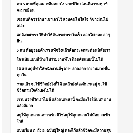
คน 5 แบบที่คุณควรลืมออกไปจากชีวิต ก่อนที่ความทุกข์
จะมาเยือน
เจอคนดีควรรักษาเขาเอาไว้ ส่วนคนไม่ใส่ใจ ก็ช่างมันไป
เถอะ
แกล้งกะเพรา วิธีทำให้ต้นกระเพราโตเร็ว ออกใบเยอะ อายุ
ยืน
5 คน ที่อยู่รอบตัวเรา แท้จริงแล้วคือกระจกสะท้อนนิสัยเรา
ใครเป็นแบบนี้บ้าง ไปร่วมงานทีไร ก็อดคิดแบบนี้ไม่ได้
10 สาเหตุที่ทำให้พนักงานดีๆ เก่งๆ ลาออกจากงานมากขึ้น
ทุกวัน
รวยแล้ว จะใช้ชีวิตยังไงก็ได้ แต่ถ้ายังต้องดินรนอยู่ จะใช้
ชีวิตตามใจตัวเองไม่ได้
เราบ่นว่าชีวิตเราไม่ดี แล้วคนเหล่านี้ จะมีอะไรให้บ่น? อ่าน
แล้วดีมาก
อยู่ให้ลูกหลานเคารพรัก มิใช่อยู่ให้ลูกหลานไม่มีอยากเข้า
ใกล้
แบบเรียน ก. ถึง ฮ. ฉบับผู้ใหญ่ ท่องไว้แล้วชีวิตจะมีความสุข