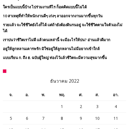
ใครเป็นแบบนี้บ้าง ไปร่วมงานทีไร ก็อดคิดแบบนี้ไม่ได้
10 สาเหตุที่ทำให้พนักงานดีๆ เก่งๆ ลาออกจากงานมากขึ้นทุกวัน
รวยแล้ว จะใช้ชีวิตยังไงก็ได้ แต่ถ้ายังต้องดินรนอยู่ จะใช้ชีวิตตามใจตัวเองไม่
ได้
เราบ่นว่าชีวิตเราไม่ดี แล้วคนเหล่านี้ จะมีอะไรให้บ่น? อ่านแล้วดีมาก
อยู่ให้ลูกหลานเคารพรัก มิใช่อยู่ให้ลูกหลานไม่มีอยากเข้าใกล้
แบบเรียน ก. ถึง ฮ. ฉบับผู้ใหญ่ ท่องไว้แล้วชีวิตจะมีความสุขมากขึ้น
ธันวาคม 2022
จ.
อ.
พ.
พฤ.
ศ.
ส.
อา.
1
2
3
4
5
6
7
8
9
10
11