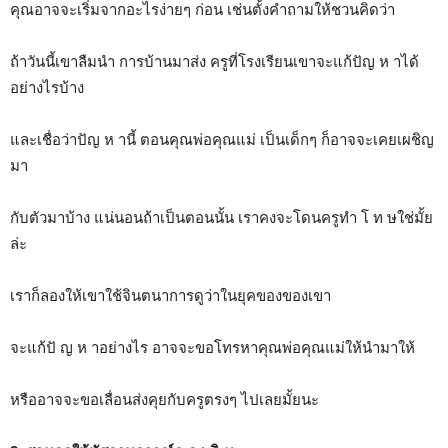
คุณอาจจะเริ่มจากอะไรง่ายๆ ก่อน เช่นตั้งคำถามให้ชวนคิดว่า
ถ้าวันนี้เขาลืมนำ การบ้านมาส่ง ครูที่โรงเรียนเขาจะแก้ปัญ ห าได้
อย่างไรบ้าง
และเชื่อว่าปัญ ห านี้ ตอนคุณพ่อคุณแม่ เป็นเด็กๆ ก็อาจจะเคยเผชิญ
มา
กับตัวมาบ้าง แน่นอนถ้าเป็นตอนนั้น เราคงจะโดนครูทำ โ ท ษใช่มั้ย
ล่ะ
เราก็ลองให้เขาใช้จินตนาการดูว่าในยุคของของเขา
จะแก้ปั ญ ห าอย่างไร อาจจะขอโทรหาคุณพ่อคุณแม่ให้นำมาให้
หรืออาจจะขอเลื่อนส่งคุยกับครูตรงๆ ไปเลยมั้ยนะ