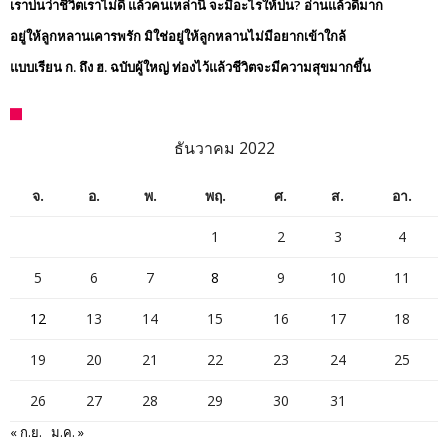
เราบ่นว่าชีวิตเราไม่ดี แล้วคนเหล่านี้ จะมีอะไรให้บ่น? อ่านแล้วดีมาก
อยู่ให้ลูกหลานเคารพรัก มิใช่อยู่ให้ลูกหลานไม่มีอยากเข้าใกล้
แบบเรียน ก. ถึง ฮ. ฉบับผู้ใหญ่ ท่องไว้แล้วชีวิตจะมีความสุขมากขึ้น
ธันวาคม 2022
จ.
อ.
พ.
พฤ.
ศ.
ส.
อา.
1
2
3
4
5
6
7
8
9
10
11
12
13
14
15
16
17
18
19
20
21
22
23
24
25
26
27
28
29
30
31
« ก.ย.
ม.ค. »