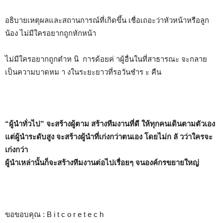
อธิบายเหตุผลและสถานการณ์ที่เกิดขึ้น เชื่อเถอะว่าหัวหน้าหรือลูก
น้อง ไม่มีใครอยากถูกหักหน้า
ไม่มีใครอยากถูกตำห นิ การด้อยค่ าผู้อื่นในที่สาธารณะ จะกลาย
เป็นความบาดหม า งในระยะยาวที่รอวันชำร ะ คืน
“ผู้นำทั่วไป” จะสร้างผู้ตาม สร้างทีมงานที่ดี ให้ทุกคนเดินตามตัวเอง
แต่ผู้นำระดับสูง จะสร้างผู้นำที่เก่งกว่าตนเอง โดยไม่ก ลั วว่าใครจะ
เก่งกว่า
ผู้นำเหล่านั้นก็จะสร้างทีมงานต่อไปเรื่อยๆ จนองค์กรขยายใหญ่
ขอขอบคุณ : B i t c o r e t e c h