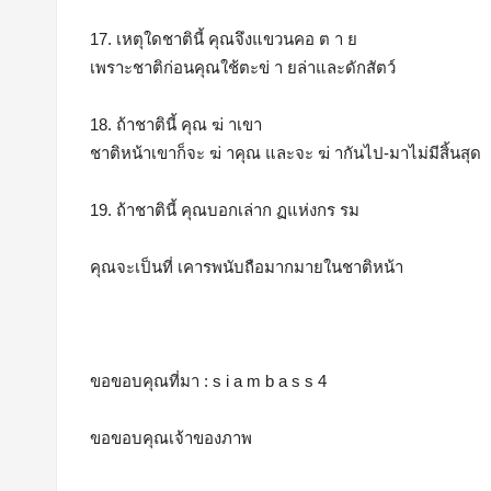
17. เหตุใดชาตินี้ คุณจึงแขวนคอ ต า ย
เพราะชาติก่อนคุณใช้ตะข่ า ยล่าและดักสัตว์
18. ถ้าชาตินี้ คุณ ฆ่ าเขา
ชาติหน้าเขาก็จะ ฆ่ าคุณ และจะ ฆ่ ากันไป-มาไม่มีสิ้นสุด
19. ถ้าชาตินี้ คุณบอกเล่าก ฏแห่งกร รม
คุณจะเป็นที่ เคารพนับถือมากมายในชาติหน้า
ขอขอบคุณที่มา : s i a m b a s s 4
ขอขอบคุณเจ้าของภาพ