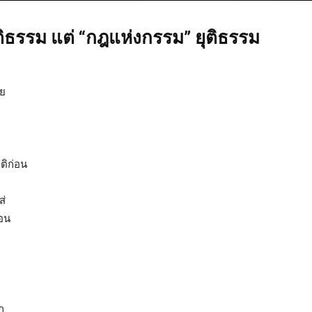
ติธรรม แต่ “กฎแห่งกรรม” ยุติธรรม
าย
ติก่อน
ส่
่อน
ก