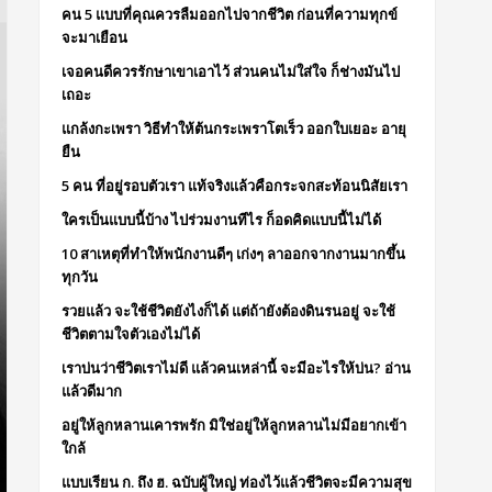
คน 5 แบบที่คุณควรลืมออกไปจากชีวิต ก่อนที่ความทุกข์
จะมาเยือน
เจอคนดีควรรักษาเขาเอาไว้ ส่วนคนไม่ใส่ใจ ก็ช่างมันไป
เถอะ
แกล้งกะเพรา วิธีทำให้ต้นกระเพราโตเร็ว ออกใบเยอะ อายุ
ยืน
5 คน ที่อยู่รอบตัวเรา แท้จริงแล้วคือกระจกสะท้อนนิสัยเรา
ใครเป็นแบบนี้บ้าง ไปร่วมงานทีไร ก็อดคิดแบบนี้ไม่ได้
10 สาเหตุที่ทำให้พนักงานดีๆ เก่งๆ ลาออกจากงานมากขึ้น
ทุกวัน
รวยแล้ว จะใช้ชีวิตยังไงก็ได้ แต่ถ้ายังต้องดินรนอยู่ จะใช้
ชีวิตตามใจตัวเองไม่ได้
เราบ่นว่าชีวิตเราไม่ดี แล้วคนเหล่านี้ จะมีอะไรให้บ่น? อ่าน
แล้วดีมาก
อยู่ให้ลูกหลานเคารพรัก มิใช่อยู่ให้ลูกหลานไม่มีอยากเข้า
ใกล้
แบบเรียน ก. ถึง ฮ. ฉบับผู้ใหญ่ ท่องไว้แล้วชีวิตจะมีความสุข