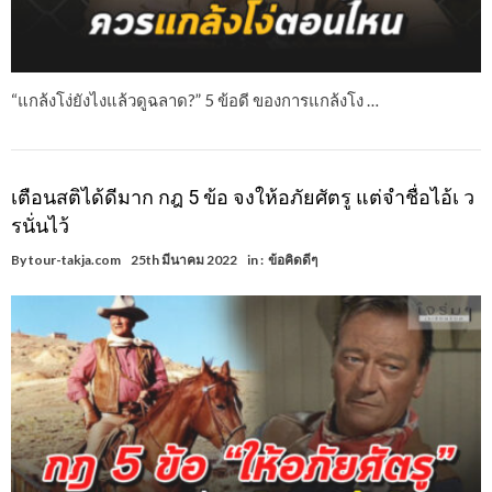
“แกล้งโง่ยังไงแล้วดูฉลาด?” 5 ข้อดี ของการแกล้งโง …
เตือนสติได้ดีมาก กฎ 5 ข้อ จงให้อภัยศัตรู แต่จำชื่อไอ้เ ว
รนั่นไว้
By
tour-takja.com
25th มีนาคม 2022
in :
ข้อคิดดีๆ