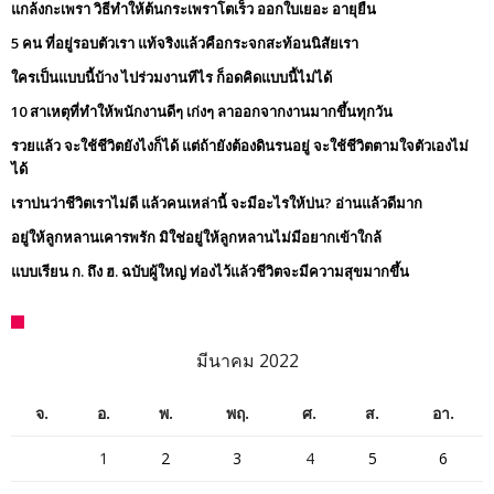
แกล้งกะเพรา วิธีทำให้ต้นกระเพราโตเร็ว ออกใบเยอะ อายุยืน
5 คน ที่อยู่รอบตัวเรา แท้จริงแล้วคือกระจกสะท้อนนิสัยเรา
ใครเป็นแบบนี้บ้าง ไปร่วมงานทีไร ก็อดคิดแบบนี้ไม่ได้
10 สาเหตุที่ทำให้พนักงานดีๆ เก่งๆ ลาออกจากงานมากขึ้นทุกวัน
รวยแล้ว จะใช้ชีวิตยังไงก็ได้ แต่ถ้ายังต้องดินรนอยู่ จะใช้ชีวิตตามใจตัวเองไม่
ได้
เราบ่นว่าชีวิตเราไม่ดี แล้วคนเหล่านี้ จะมีอะไรให้บ่น? อ่านแล้วดีมาก
อยู่ให้ลูกหลานเคารพรัก มิใช่อยู่ให้ลูกหลานไม่มีอยากเข้าใกล้
แบบเรียน ก. ถึง ฮ. ฉบับผู้ใหญ่ ท่องไว้แล้วชีวิตจะมีความสุขมากขึ้น
มีนาคม 2022
จ.
อ.
พ.
พฤ.
ศ.
ส.
อา.
1
2
3
4
5
6