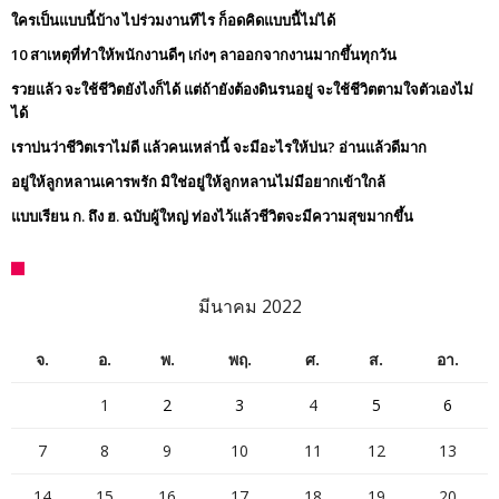
ใครเป็นแบบนี้บ้าง ไปร่วมงานทีไร ก็อดคิดแบบนี้ไม่ได้
10 สาเหตุที่ทำให้พนักงานดีๆ เก่งๆ ลาออกจากงานมากขึ้นทุกวัน
รวยแล้ว จะใช้ชีวิตยังไงก็ได้ แต่ถ้ายังต้องดินรนอยู่ จะใช้ชีวิตตามใจตัวเองไม่
ได้
เราบ่นว่าชีวิตเราไม่ดี แล้วคนเหล่านี้ จะมีอะไรให้บ่น? อ่านแล้วดีมาก
อยู่ให้ลูกหลานเคารพรัก มิใช่อยู่ให้ลูกหลานไม่มีอยากเข้าใกล้
แบบเรียน ก. ถึง ฮ. ฉบับผู้ใหญ่ ท่องไว้แล้วชีวิตจะมีความสุขมากขึ้น
มีนาคม 2022
จ.
อ.
พ.
พฤ.
ศ.
ส.
อา.
1
2
3
4
5
6
7
8
9
10
11
12
13
14
15
16
17
18
19
20