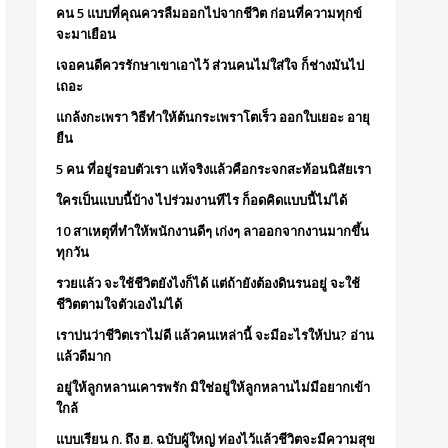
คน 5 แบบที่คุณควรลืมออกไปจากชีวิต ก่อนที่ความทุกข์
จะมาเยือน
เจอคนดีควรรักษาเขาเอาไว้ ส่วนคนไม่ใส่ใจ ก็ช่างมันไป
เถอะ
แกล้งกะเพรา วิธีทำให้ต้นกระเพราโตเร็ว ออกใบเยอะ อายุ
ยืน
5 คน ที่อยู่รอบตัวเรา แท้จริงแล้วคือกระจกสะท้อนนิสัยเรา
ใครเป็นแบบนี้บ้าง ไปร่วมงานทีไร ก็อดคิดแบบนี้ไม่ได้
10 สาเหตุที่ทำให้พนักงานดีๆ เก่งๆ ลาออกจากงานมากขึ้น
ทุกวัน
รวยแล้ว จะใช้ชีวิตยังไงก็ได้ แต่ถ้ายังต้องดินรนอยู่ จะใช้
ชีวิตตามใจตัวเองไม่ได้
เราบ่นว่าชีวิตเราไม่ดี แล้วคนเหล่านี้ จะมีอะไรให้บ่น? อ่าน
แล้วดีมาก
อยู่ให้ลูกหลานเคารพรัก มิใช่อยู่ให้ลูกหลานไม่มีอยากเข้า
ใกล้
แบบเรียน ก. ถึง ฮ. ฉบับผู้ใหญ่ ท่องไว้แล้วชีวิตจะมีความสุข