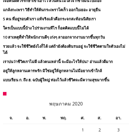
เจอคนดีควรรักษาเขาเอาไว้ ส่วนคนไม่ใส่ใจ ก็ช่างมันไปเถอะ
แกล้งกะเพรา วิธีทำให้ต้นกระเพราโตเร็ว ออกใบเยอะ อายุยืน
5 คน ที่อยู่รอบตัวเรา แท้จริงแล้วคือกระจกสะท้อนนิสัยเรา
ใครเป็นแบบนี้บ้าง ไปร่วมงานทีไร ก็อดคิดแบบนี้ไม่ได้
10 สาเหตุที่ทำให้พนักงานดีๆ เก่งๆ ลาออกจากงานมากขึ้นทุกวัน
รวยแล้ว จะใช้ชีวิตยังไงก็ได้ แต่ถ้ายังต้องดินรนอยู่ จะใช้ชีวิตตามใจตัวเองไม่
ได้
เราบ่นว่าชีวิตเราไม่ดี แล้วคนเหล่านี้ จะมีอะไรให้บ่น? อ่านแล้วดีมาก
อยู่ให้ลูกหลานเคารพรัก มิใช่อยู่ให้ลูกหลานไม่มีอยากเข้าใกล้
แบบเรียน ก. ถึง ฮ. ฉบับผู้ใหญ่ ท่องไว้แล้วชีวิตจะมีความสุขมากขึ้น
พฤษภาคม 2020
จ.
อ.
พ.
พฤ.
ศ.
ส.
อา.
1
2
3