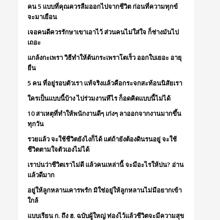
คน 5 แบบที่คุณควรลืมออกไปจากชีวิต ก่อนที่ความทุกข์
จะมาเยือน
เจอคนดีควรรักษาเขาเอาไว้ ส่วนคนไม่ใส่ใจ ก็ช่างมันไป
เถอะ
แกล้งกะเพรา วิธีทำให้ต้นกระเพราโตเร็ว ออกใบเยอะ อายุ
ยืน
5 คน ที่อยู่รอบตัวเรา แท้จริงแล้วคือกระจกสะท้อนนิสัยเรา
ใครเป็นแบบนี้บ้าง ไปร่วมงานทีไร ก็อดคิดแบบนี้ไม่ได้
10 สาเหตุที่ทำให้พนักงานดีๆ เก่งๆ ลาออกจากงานมากขึ้น
ทุกวัน
รวยแล้ว จะใช้ชีวิตยังไงก็ได้ แต่ถ้ายังต้องดินรนอยู่ จะใช้
ชีวิตตามใจตัวเองไม่ได้
เราบ่นว่าชีวิตเราไม่ดี แล้วคนเหล่านี้ จะมีอะไรให้บ่น? อ่าน
แล้วดีมาก
อยู่ให้ลูกหลานเคารพรัก มิใช่อยู่ให้ลูกหลานไม่มีอยากเข้า
ใกล้
แบบเรียน ก. ถึง ฮ. ฉบับผู้ใหญ่ ท่องไว้แล้วชีวิตจะมีความสุข