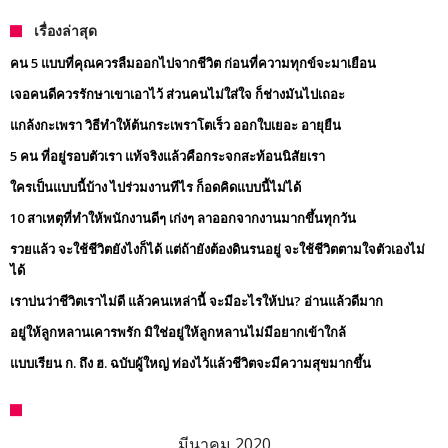
เรื่องล่าสุด
คน 5 แบบที่คุณควรลืมออกไปจากชีวิต ก่อนที่ความทุกข์จะมาเยือน
เจอคนดีควรรักษาเขาเอาไว้ ส่วนคนไม่ใส่ใจ ก็ช่างมันไปเถอะ
แกล้งกะเพรา วิธีทำให้ต้นกระเพราโตเร็ว ออกใบเยอะ อายุยืน
5 คน ที่อยู่รอบตัวเรา แท้จริงแล้วคือกระจกสะท้อนนิสัยเรา
ใครเป็นแบบนี้บ้าง ไปร่วมงานทีไร ก็อดคิดแบบนี้ไม่ได้
10 สาเหตุที่ทำให้พนักงานดีๆ เก่งๆ ลาออกจากงานมากขึ้นทุกวัน
รวยแล้ว จะใช้ชีวิตยังไงก็ได้ แต่ถ้ายังต้องดินรนอยู่ จะใช้ชีวิตตามใจตัวเองไม่
ได้
เราบ่นว่าชีวิตเราไม่ดี แล้วคนเหล่านี้ จะมีอะไรให้บ่น? อ่านแล้วดีมาก
อยู่ให้ลูกหลานเคารพรัก มิใช่อยู่ให้ลูกหลานไม่มีอยากเข้าใกล้
แบบเรียน ก. ถึง ฮ. ฉบับผู้ใหญ่ ท่องไว้แล้วชีวิตจะมีความสุขมากขึ้น
มีนาคม 2020