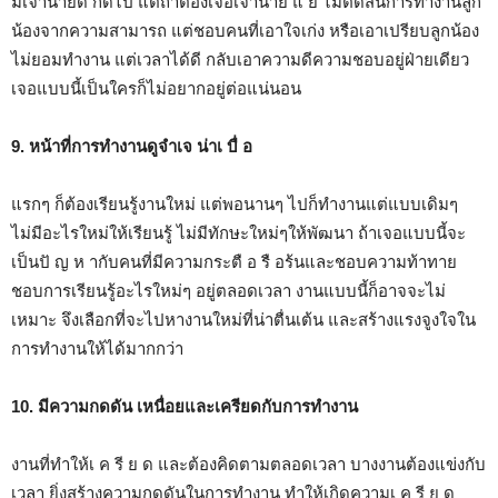
มีเจ้านายดี ก็ดีไป แต่ถ้าต้องเจอเจ้านาย แ ย่ ไม่ตัดสินการทำงานลูก
น้องจากความสามารถ แต่ชอบคนที่เอาใจเก่ง หรือเอาเปรียบลูกน้อง
ไม่ยอมทำงาน แต่เวลาได้ดี กลับเอาความดีความชอบอยู่ฝ่ายเดียว
เจอแบบนี้เป็นใครก็ไม่อยากอยู่ต่อแน่นอน
9. หน้าที่การทำงานดูจำเจ น่าเ บื่ อ
แรกๆ ก็ต้องเรียนรู้งานใหม่ แต่พอนานๆ ไปก็ทำงานแต่แบบเดิมๆ
ไม่มีอะไรใหม่ให้เรียนรู้ ไม่มีทักษะใหม่ๆให้พัฒนา ถ้าเจอแบบนี้จะ
เป็นปั ญ ห ากับคนที่มีความกระตื อ รื อร้นและชอบความท้าทาย
ชอบการเรียนรู้อะไรใหม่ๆ อยู่ตลอดเวลา งานแบบนี้ก็อาจจะไม่
เหมาะ จึงเลือกที่จะไปหางานใหม่ที่น่าตื่นเต้น และสร้างแรงจูงใจใน
การทำงานให้ได้มากกว่า
10. มีความกดดัน เหนื่อยและเครียดกับการทำงาน
งานที่ทำให้เ ค รี ย ด และต้องคิดตามตลอดเวลา บางงานต้องแข่งกับ
เวลา ยิ่งสร้างความกดดันในการทำงาน ทำให้เกิดความเ ค รี ย ด