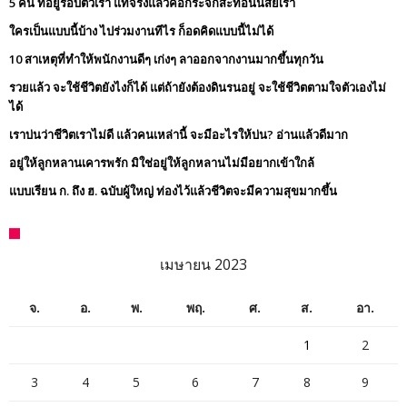
5 คน ที่อยู่รอบตัวเรา แท้จริงแล้วคือกระจกสะท้อนนิสัยเรา
ใครเป็นแบบนี้บ้าง ไปร่วมงานทีไร ก็อดคิดแบบนี้ไม่ได้
10 สาเหตุที่ทำให้พนักงานดีๆ เก่งๆ ลาออกจากงานมากขึ้นทุกวัน
รวยแล้ว จะใช้ชีวิตยังไงก็ได้ แต่ถ้ายังต้องดินรนอยู่ จะใช้ชีวิตตามใจตัวเองไม่
ได้
เราบ่นว่าชีวิตเราไม่ดี แล้วคนเหล่านี้ จะมีอะไรให้บ่น? อ่านแล้วดีมาก
อยู่ให้ลูกหลานเคารพรัก มิใช่อยู่ให้ลูกหลานไม่มีอยากเข้าใกล้
แบบเรียน ก. ถึง ฮ. ฉบับผู้ใหญ่ ท่องไว้แล้วชีวิตจะมีความสุขมากขึ้น
เมษายน 2023
จ.
อ.
พ.
พฤ.
ศ.
ส.
อา.
1
2
3
4
5
6
7
8
9