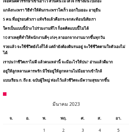
เจอคนดีควรรักษาเขาเอาไว้ ส่วนคนไม่ใส่ใจ ก็ช่างมันไปเถอะ
แกล้งกะเพรา วิธีทำให้ต้นกระเพราโตเร็ว ออกใบเยอะ อายุยืน
5 คน ที่อยู่รอบตัวเรา แท้จริงแล้วคือกระจกสะท้อนนิสัยเรา
ใครเป็นแบบนี้บ้าง ไปร่วมงานทีไร ก็อดคิดแบบนี้ไม่ได้
10 สาเหตุที่ทำให้พนักงานดีๆ เก่งๆ ลาออกจากงานมากขึ้นทุกวัน
รวยแล้ว จะใช้ชีวิตยังไงก็ได้ แต่ถ้ายังต้องดินรนอยู่ จะใช้ชีวิตตามใจตัวเองไม่
ได้
เราบ่นว่าชีวิตเราไม่ดี แล้วคนเหล่านี้ จะมีอะไรให้บ่น? อ่านแล้วดีมาก
อยู่ให้ลูกหลานเคารพรัก มิใช่อยู่ให้ลูกหลานไม่มีอยากเข้าใกล้
แบบเรียน ก. ถึง ฮ. ฉบับผู้ใหญ่ ท่องไว้แล้วชีวิตจะมีความสุขมากขึ้น
มีนาคม 2023
จ.
อ.
พ.
พฤ.
ศ.
ส.
อา.
1
2
3
4
5