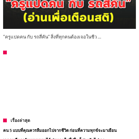
“ครูแปดคน กับ รถสี่คัน” สิ่งที่ทุกคนต้องเจอในชีว …
เรื่องล่าสุด
คน 5 แบบที่คุณควรลืมออกไปจากชีวิต ก่อนที่ความทุกข์จะมาเยือน