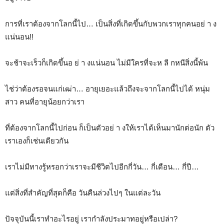
การที่เราต้องจากโลกนี้ไป… เป็นสิ่งที่เกิดขึ้นกับพวกเราทุกคนอย่ า ง
แน่นอน!!
จะช้าจะเร็วก็เกิดขึ้นอ ย่ า งแน่นอน ไม่มีใครที่จะห ลี กหนีสิ่งนี้พ้น
ไช่ว่าต้องรอจนแก่เฒ่า… อายุเยอะแล้วถึงจะจากโลกนี้ไปได้ หนุ่ม
สาว คนที่อายุน้อยกว่าเรา
ที่ต้องจากโลกนี้ไปก่อน ก็เป็นตัวอย่ า งให้เราได้เห็นมานักต่อนัก ตัว
เราเองก็เช่นเดียวกัน
เราไม่มีทางรู้หรอกว่าเราจะมีชีวิตไปอีกกี่วัน… กี่เดือน… กี่ปี…
แต่สิ่งที่สำคัญที่สุดก็คือ วันคืนล่วงไปๆ ในแต่ละวัน
ปัจจุบันนี้เราทำอะไรอยู่ เรากำลังประมาทอยู่หรือเปล่า?