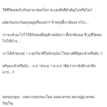
ใช้ชีวิตหลงไปกับมายาของโลก ละเลยสิ่งที่สำคัญไปหรือไม่?
ผลัดวันประกันพรุ่งอยู่หรือเปล่า? ถ้าพรุ่งนี้เราต้องจากไป…
เราจะทำอะไรไว้ให้กับคนที่อยู่ข้างหลังเรา ที่เขาต้องเผ ชิ ญชีวิตต่อ
ไปได้บ้าง…
เราได้ทำทุกอย่ า ง ทุกวินาทีในปัจจุบัน ไว้อย่างดีที่สุดแล้วหรือยัง..?
พร้อมแล้วหรือยัง… อ ย่ าประม า ท อ ย่ าคิดว่าเรายังมีเวลาอีก
มาก…!!
ขอขอบคุณ : บทความธรรมะโดย อมตะธรรม หลวงปู่ดู่ พรหม
ปัญโญ