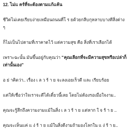
12. ไม่แ คร์ที่จะต้องตามแก้แค้น
ชีวิตไม่เคยเรียบง่ายเหมือนถนนที่โ ร ยด้วยกลีบกุหลาบบางทีสิ่งต่าง
ๆ
ก็ไม่เป็นไปตามที่เราคาดไว้ แต่ความสุข คือ สิ่งที่เราเลือกได้
เพราะฉะนั้น มันขึ้นอยู่กับคุณว่า
“คุณเลือกที่จะมีความสุขหรือเปล่า
ก็
เท่านั้นเอง”
อ ย่ าคิดว่า.. เรื่อง เ ล ว ร้ า ย จะลงเอยเร็วดี และ เรียบร้อย
แต่ให้เชื่อว่าใจเราจะดีได้เดี๋ยวนี้เลย โดยไม่ต้องรอเมื่อใจงาม..
คุณจะรู้สึกถึงความงามแม้ในสิ่ง เ ล ว ร้ า ย แต่หาก ใ จ ร้ า ย ..
คุณจะเห็นแค่ แ ง่ ร้ า ย แม้ในสิ่งดีงามถ้ามองโลกใน แ ง่ ร้ า ย..