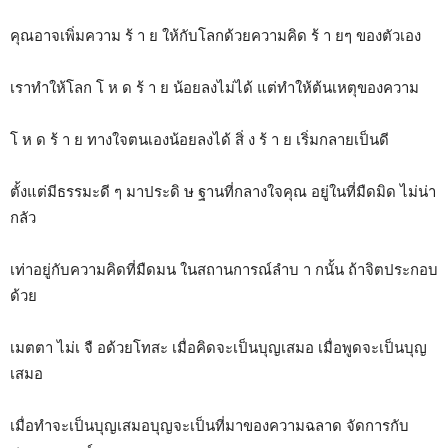
คุณอาจเพิ่มความ ร้ า ย ให้กับโลกด้วยความคิด ร้ า ยๆ ของตัวเอง
เราทำให้โลก โ ห ด ร้ า ย น้อยลงไม่ได้ แต่ทำให้ต้นเหตุของความ
โ ห ด ร้ า ย ทางใจตนเองน้อยลงได้ สิ่ ง ร้ า ย เริ่มกลายเป็นดี
ตั้งแต่มีธรรมะดี ๆ มาประดิ ษ ฐานที่กลางใจคุณ อยู่ในที่มืดมิด ไม่น่า
กลัว
เท่าอยู่กับความคิดที่มืดมน ในสถานการณ์ลำบ า กนั้น ถ้าจิตประกอบ
ด้วย
เมตตา ไม่เ จื อด้วยโทสะ เมื่อคิดจะเป็นบุญเสมอ เมื่อพูดจะเป็นบุญ
เสมอ
เมื่อทำจะเป็นบุญเสมอบุญจะเป็นที่มาของความฉลาด จัดการกับ