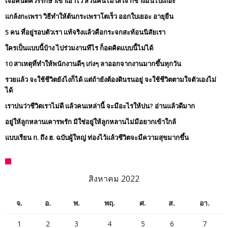
เจอคนดีควรรักษาเขาเอาไว้ ส่วนคนไม่ใส่ใจ ก็ช่างมันไปเถอะ
แกล้งกะเพรา วิธีทำให้ต้นกระเพราโตเร็ว ออกใบเยอะ อายุยืน
5 คน ที่อยู่รอบตัวเรา แท้จริงแล้วคือกระจกสะท้อนนิสัยเรา
ใครเป็นแบบนี้บ้าง ไปร่วมงานทีไร ก็อดคิดแบบนี้ไม่ได้
10 สาเหตุที่ทำให้พนักงานดีๆ เก่งๆ ลาออกจากงานมากขึ้นทุกวัน
รวยแล้ว จะใช้ชีวิตยังไงก็ได้ แต่ถ้ายังต้องดินรนอยู่ จะใช้ชีวิตตามใจตัวเองไม่
ได้
เราบ่นว่าชีวิตเราไม่ดี แล้วคนเหล่านี้ จะมีอะไรให้บ่น? อ่านแล้วดีมาก
อยู่ให้ลูกหลานเคารพรัก มิใช่อยู่ให้ลูกหลานไม่มีอยากเข้าใกล้
แบบเรียน ก. ถึง ฮ. ฉบับผู้ใหญ่ ท่องไว้แล้วชีวิตจะมีความสุขมากขึ้น
สิงหาคม 2022
จ.
อ.
พ.
พฤ.
ศ.
ส.
อา.
1
2
3
4
5
6
7