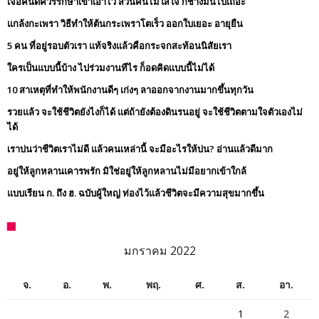
เจอคนดีควรรักษาเขาเอาไว้ ส่วนคนไม่ใส่ใจ ก็ช่างมันไปเถอะ
แกล้งกะเพรา วิธีทำให้ต้นกระเพราโตเร็ว ออกใบเยอะ อายุยืน
5 คน ที่อยู่รอบตัวเรา แท้จริงแล้วคือกระจกสะท้อนนิสัยเรา
ใครเป็นแบบนี้บ้าง ไปร่วมงานทีไร ก็อดคิดแบบนี้ไม่ได้
10 สาเหตุที่ทำให้พนักงานดีๆ เก่งๆ ลาออกจากงานมากขึ้นทุกวัน
รวยแล้ว จะใช้ชีวิตยังไงก็ได้ แต่ถ้ายังต้องดินรนอยู่ จะใช้ชีวิตตามใจตัวเองไม่
ได้
เราบ่นว่าชีวิตเราไม่ดี แล้วคนเหล่านี้ จะมีอะไรให้บ่น? อ่านแล้วดีมาก
อยู่ให้ลูกหลานเคารพรัก มิใช่อยู่ให้ลูกหลานไม่มีอยากเข้าใกล้
แบบเรียน ก. ถึง ฮ. ฉบับผู้ใหญ่ ท่องไว้แล้วชีวิตจะมีความสุขมากขึ้น
มกราคม 2022
จ.
อ.
พ.
พฤ.
ศ.
ส.
อา.
1
2