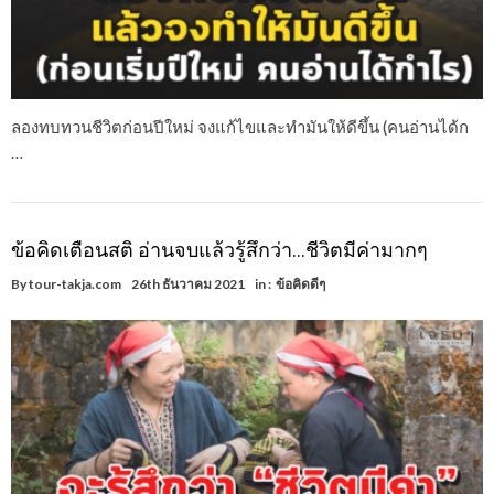
ลองทบทวนชีวิตก่อนปีใหม่ จงแก้ไขและทำมันให้ดีขึ้น (คนอ่านได้ก
…
ข้อคิดเตือนสติ อ่านจบแล้วรู้สึกว่า…ชีวิตมีค่ามากๆ
By
tour-takja.com
26th ธันวาคม 2021
in :
ข้อคิดดีๆ