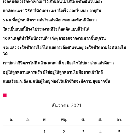
เจอคนดีควรรักษาเขาเอาไว้ ส่วนคนไม่ใส่ใจ ก็ช่างมันไปเถอะ
แกล้งกะเพรา วิธีทำให้ต้นกระเพราโตเร็ว ออกใบเยอะ อายุยืน
5 คน ที่อยู่รอบตัวเรา แท้จริงแล้วคือกระจกสะท้อนนิสัยเรา
ใครเป็นแบบนี้บ้าง ไปร่วมงานทีไร ก็อดคิดแบบนี้ไม่ได้
10 สาเหตุที่ทำให้พนักงานดีๆ เก่งๆ ลาออกจากงานมากขึ้นทุกวัน
รวยแล้ว จะใช้ชีวิตยังไงก็ได้ แต่ถ้ายังต้องดินรนอยู่ จะใช้ชีวิตตามใจตัวเองไม่
ได้
เราบ่นว่าชีวิตเราไม่ดี แล้วคนเหล่านี้ จะมีอะไรให้บ่น? อ่านแล้วดีมาก
อยู่ให้ลูกหลานเคารพรัก มิใช่อยู่ให้ลูกหลานไม่มีอยากเข้าใกล้
แบบเรียน ก. ถึง ฮ. ฉบับผู้ใหญ่ ท่องไว้แล้วชีวิตจะมีความสุขมากขึ้น
ธันวาคม 2021
จ.
อ.
พ.
พฤ.
ศ.
ส.
อา.
1
2
3
4
5