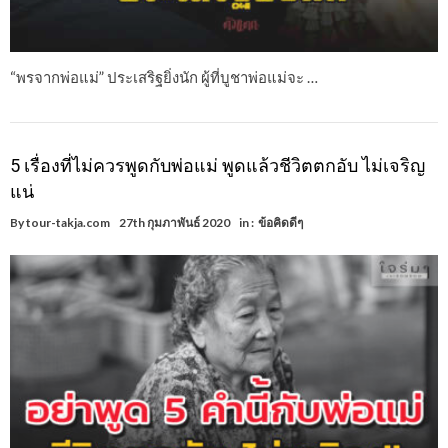
“พรจากพ่อแม่” ประเสริฐยิ่งนัก ผู้ที่บูชาพ่อแม่จะ …
5 เรื่องที่ไม่ควรพูดกับพ่อแม่ พูดแล้วชีวิตตกอับ ไม่เจริญ
แน่
By
tour-takja.com
27th กุมภาพันธ์ 2020
in :
ข้อคิดดีๆ