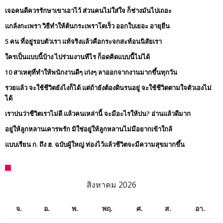
เจอคนดีควรรักษาเขาเอาไว้ ส่วนคนไม่ใส่ใจ ก็ช่างมันไปเถอะ
แกล้งกะเพรา วิธีทำให้ต้นกระเพราโตเร็ว ออกใบเยอะ อายุยืน
5 คน ที่อยู่รอบตัวเรา แท้จริงแล้วคือกระจกสะท้อนนิสัยเรา
ใครเป็นแบบนี้บ้าง ไปร่วมงานทีไร ก็อดคิดแบบนี้ไม่ได้
10 สาเหตุที่ทำให้พนักงานดีๆ เก่งๆ ลาออกจากงานมากขึ้นทุกวัน
รวยแล้ว จะใช้ชีวิตยังไงก็ได้ แต่ถ้ายังต้องดินรนอยู่ จะใช้ชีวิตตามใจตัวเองไม่
ได้
เราบ่นว่าชีวิตเราไม่ดี แล้วคนเหล่านี้ จะมีอะไรให้บ่น? อ่านแล้วดีมาก
อยู่ให้ลูกหลานเคารพรัก มิใช่อยู่ให้ลูกหลานไม่มีอยากเข้าใกล้
แบบเรียน ก. ถึง ฮ. ฉบับผู้ใหญ่ ท่องไว้แล้วชีวิตจะมีความสุขมากขึ้น
สิงหาคม 2026
จ.
อ.
พ.
พฤ.
ศ.
ส.
อา.