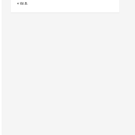
« เม.ย.