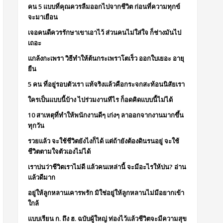
คน 5 แบบที่คุณควรลืมออกไปจากชีวิต ก่อนที่ความทุกข์
จะมาเยือน
เจอคนดีควรรักษาเขาเอาไว้ ส่วนคนไม่ใส่ใจ ก็ช่างมันไป
เถอะ
แกล้งกะเพรา วิธีทำให้ต้นกระเพราโตเร็ว ออกใบเยอะ อายุ
ยืน
5 คน ที่อยู่รอบตัวเรา แท้จริงแล้วคือกระจกสะท้อนนิสัยเรา
ใครเป็นแบบนี้บ้าง ไปร่วมงานทีไร ก็อดคิดแบบนี้ไม่ได้
10 สาเหตุที่ทำให้พนักงานดีๆ เก่งๆ ลาออกจากงานมากขึ้น
ทุกวัน
รวยแล้ว จะใช้ชีวิตยังไงก็ได้ แต่ถ้ายังต้องดินรนอยู่ จะใช้
ชีวิตตามใจตัวเองไม่ได้
เราบ่นว่าชีวิตเราไม่ดี แล้วคนเหล่านี้ จะมีอะไรให้บ่น? อ่าน
แล้วดีมาก
อยู่ให้ลูกหลานเคารพรัก มิใช่อยู่ให้ลูกหลานไม่มีอยากเข้า
ใกล้
แบบเรียน ก. ถึง ฮ. ฉบับผู้ใหญ่ ท่องไว้แล้วชีวิตจะมีความสุข