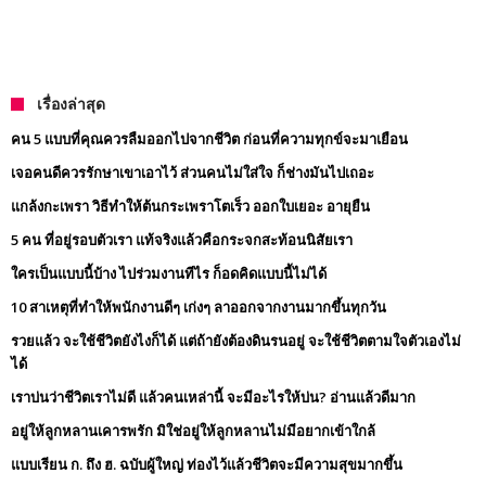
เรื่องล่าสุด
คน 5 แบบที่คุณควรลืมออกไปจากชีวิต ก่อนที่ความทุกข์จะมาเยือน
เจอคนดีควรรักษาเขาเอาไว้ ส่วนคนไม่ใส่ใจ ก็ช่างมันไปเถอะ
แกล้งกะเพรา วิธีทำให้ต้นกระเพราโตเร็ว ออกใบเยอะ อายุยืน
5 คน ที่อยู่รอบตัวเรา แท้จริงแล้วคือกระจกสะท้อนนิสัยเรา
ใครเป็นแบบนี้บ้าง ไปร่วมงานทีไร ก็อดคิดแบบนี้ไม่ได้
10 สาเหตุที่ทำให้พนักงานดีๆ เก่งๆ ลาออกจากงานมากขึ้นทุกวัน
รวยแล้ว จะใช้ชีวิตยังไงก็ได้ แต่ถ้ายังต้องดินรนอยู่ จะใช้ชีวิตตามใจตัวเองไม่
ได้
เราบ่นว่าชีวิตเราไม่ดี แล้วคนเหล่านี้ จะมีอะไรให้บ่น? อ่านแล้วดีมาก
อยู่ให้ลูกหลานเคารพรัก มิใช่อยู่ให้ลูกหลานไม่มีอยากเข้าใกล้
แบบเรียน ก. ถึง ฮ. ฉบับผู้ใหญ่ ท่องไว้แล้วชีวิตจะมีความสุขมากขึ้น