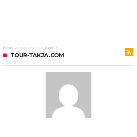
Home
tour-takja.com
(page 2)
TOUR-TAKJA.COM