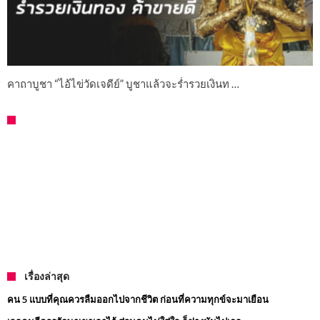
คาถาบูชา “ไอ้ไข่วัดเจดีย์” บูชาแล้วจะร่ำรวยเงินท …
เรื่องล่าสุด
คน 5 แบบที่คุณควรลืมออกไปจากชีวิต ก่อนที่ความทุกข์จะมาเยือน