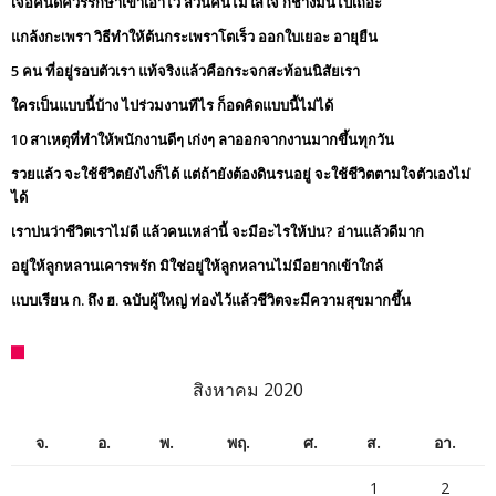
เจอคนดีควรรักษาเขาเอาไว้ ส่วนคนไม่ใส่ใจ ก็ช่างมันไปเถอะ
แกล้งกะเพรา วิธีทำให้ต้นกระเพราโตเร็ว ออกใบเยอะ อายุยืน
5 คน ที่อยู่รอบตัวเรา แท้จริงแล้วคือกระจกสะท้อนนิสัยเรา
ใครเป็นแบบนี้บ้าง ไปร่วมงานทีไร ก็อดคิดแบบนี้ไม่ได้
10 สาเหตุที่ทำให้พนักงานดีๆ เก่งๆ ลาออกจากงานมากขึ้นทุกวัน
รวยแล้ว จะใช้ชีวิตยังไงก็ได้ แต่ถ้ายังต้องดินรนอยู่ จะใช้ชีวิตตามใจตัวเองไม่
ได้
เราบ่นว่าชีวิตเราไม่ดี แล้วคนเหล่านี้ จะมีอะไรให้บ่น? อ่านแล้วดีมาก
อยู่ให้ลูกหลานเคารพรัก มิใช่อยู่ให้ลูกหลานไม่มีอยากเข้าใกล้
แบบเรียน ก. ถึง ฮ. ฉบับผู้ใหญ่ ท่องไว้แล้วชีวิตจะมีความสุขมากขึ้น
สิงหาคม 2020
จ.
อ.
พ.
พฤ.
ศ.
ส.
อา.
1
2